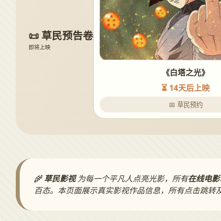
📜 草民预告卷
即将上映
《白塔之光》
⏳ 14天后上映
📅 草民预约
🌾
草民影视
为每一个平凡人点亮光影，所有
在线电影
百态。本页面展示真实影视作品信息，所有点击跳转