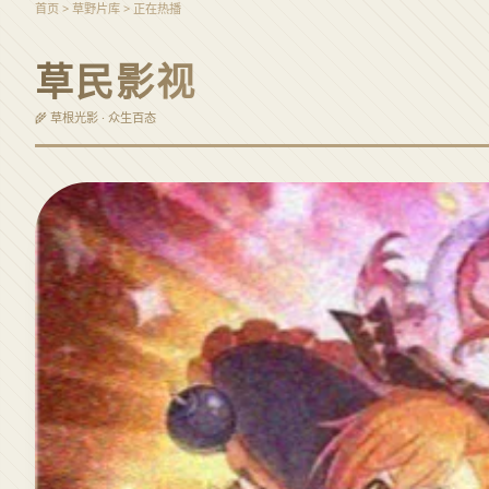
首页 > 草野片库 > 正在热播
草民影视
🌾 草根光影 · 众生百态