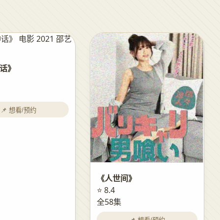
话》
📌 想看/预约
《人世间》
⭐ 8.4
全58集