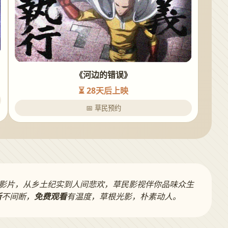
《河边的错误》
⏳ 28天后上映
📅 草民预约
影片，从乡土纪实到人间悲欢，草民影视伴你品味众生
新
不间断，
免费观看
有温度，草根光影，朴素动人。