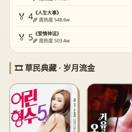
《人生大事》
🏅 4
🌾 周热度 548.6w
《爱情神话》
🏅 5
🌾 周热度 503.4w
🎞️ 草民典藏 · 岁月流金