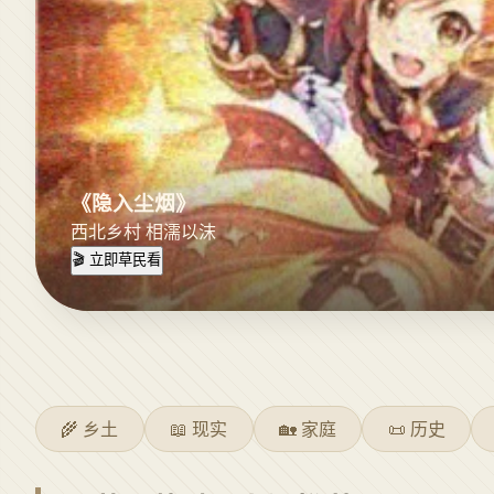
《隐入尘烟》
西北乡村 相濡以沫
🎬 立即草民看
🌾 乡土
📖 现实
🏡 家庭
📜 历史