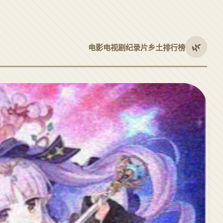
🌿
电影
电视剧
纪录片
乡土
排行榜