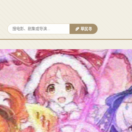
🌾 草民寻