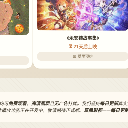
《永安镇故事集》
⏳ 21天后上映
📅 草民预约
均可
免费观看
，
高清画质
且
无广告
打扰。我们坚持
每日更新
真实
及播放功能正在开发中，敬请期待正式版。
草民影视
——
每日更