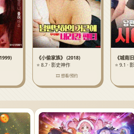
999)
《小偷家族》 (2018)
《城南旧事
⭐ 8.7 · 影史神作
⭐ 9.1 
🎞️ 想看/预约