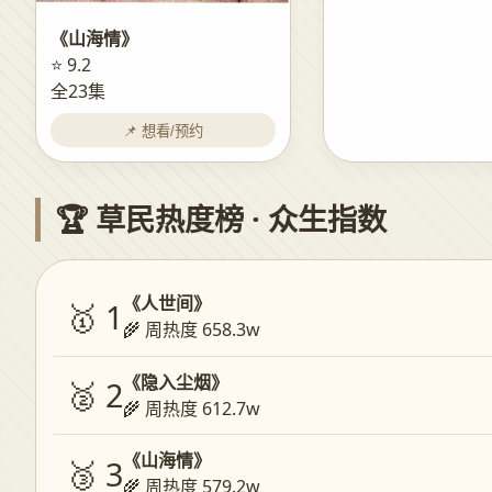
《山海情》
⭐ 9.2
全23集
📌 想看/预约
🏆 草民热度榜 · 众生指数
《人世间》
🥇 1
🌾 周热度 658.3w
《隐入尘烟》
🥈 2
🌾 周热度 612.7w
《山海情》
🥉 3
🌾 周热度 579.2w