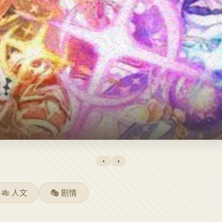
‹
›
🎋 人文
🎭 剧情