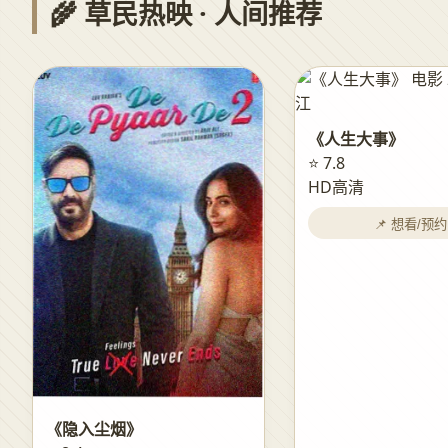
🌾 草民热映 · 人间推荐
《人生大事》
⭐ 7.8
HD高清
📌 想看/预约
《隐入尘烟》